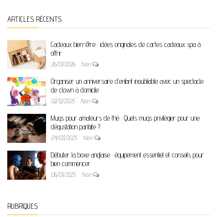
ARTICLES RÉCENTS
Cadeaux bien-être : idées originales de cartes cadeaux spa à
offrir
26/01/2026
Non
Organiser un anniversaire d’enfant inoubliable avec un spectacle
de clown à domicile
02/12/2025
Non
Mugs pour amateurs de thé : Quels mugs privilégier pour une
dégustation parfaite ?
04/03/2025
Non
Débuter la boxe anglaise : équipement essentiel et conseils pour
bien commencer
06/01/2025
Non
RUBRIQUES