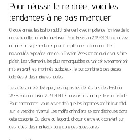
Pour réussir la rentrée, voici les
tendances à ne pas manquer
Chaque année, les fashion addict attendent avec impatience l’arrivée de la
nouvelle collection automne-hiver. Pour la saison 2019-2020, retrouvez
ci-après le style à adopter pour être pile dans la tendance. Les
nouveautés exposées lors de la Fashion Week ont de quoi à vous faire
plaisir. Les vêtements les plus remarquables durant cet événement ont
mis en avant les imprimés audacieux, le tout combiné à des pièces
colorées et des matières nobles.
Les idées ont été déjà aperçues depuis les défilés lors des Fashion
Week automne hiver 2019-2020 et on vous les partage dans cet article.
Pour commencer, vous savez déjà que les imprimés ont fait leur effet
sur le vestiaire hivernal. Les motifs animaliers se sont distingués dans
cette catégorie. Du zèbre au léopard, chacun d’entre eux convient sur
des robes, des manteaux ou encore des accessoires.