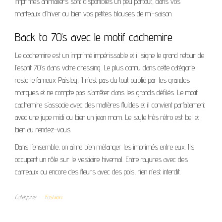
imprimés animaliers sont disponibles un peu partout, dans vos
manteaux d’hiver ou bien vos petites blouses de mi-saison.
Back to 70’s avec le motif cachemire
Le cachemire est un imprimé impérissable et il signe le grand retour de
l’esprit 70’s dans votre dressing. Le plus connu dans cette catégorie
reste le fameux Paisley, il n’est pas du tout oublié par les grandes
marques et ne compte pas s’arrêter dans les grands défilés. Le motif
cachemire s’associe avec des matières fluides et il convient parfaitement
avec une jupe midi ou bien un jean mom. Le style très rétro est bel et
bien au rendez-vous.
Dans l’ensemble, on aime bien mélanger les imprimés entre eux. Ils
occupent un rôle sur le vestiaire hivernal. Entre rayures avec des
carreaux ou encore des fleurs avec des pois, rien n’est interdit.
Catégorie
Fashion