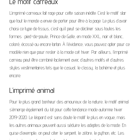
Le motif carreaux
L’imprimé carreaux fait rage pour cette saison inédite. C’est le motif star
que tout le monde a envie de porter pour être à la page. Le plus d’avoir
choisi ce type de tissus, c’est qu’il peut se décliner sous toutes les
formes : pied-de-poule, Prince de Galle, en mode XXL, noir et blanc,
coloré, écossé ou encore tartan. À l’évidence, vous pouvez opter pour ce
modèle rien que pour rester à la mode cet hiver. Par ailleurs, l’imprimé
carreau peut être combiné facilement avec d’autres motifs et d’autres
styles vestimentaires tels que le casual, le classy, la bohème et plus
encore.
L’imprimé animal
Pour le plus grand bonheur des amoureux de la nature, le motif animal
s’émerge également du lot pour cette tendance mode automne hiver
2019-2020. Le léopard est sans doute le motif le plus en vogue, mais
les autres animaux peuvent aussi séduire les adeptes de la mode. En
guise d’exemple, on peut citer le serpent, le zèbre, le python, etc. Les