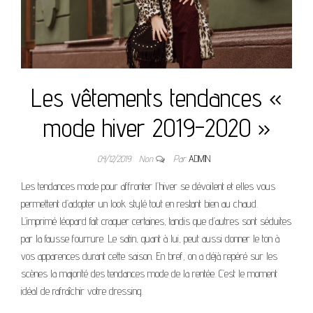
Les vêtements tendances «
mode hiver 2019-2020 »
04/12/2019
Non
Par
ADMIN
Les tendances mode pour affronter l’hiver se dévoilent et elles vous
permettent d’adopter un look stylé tout en restant bien au chaud.
L’imprimé léopard fait craquer certaines, tandis que d’autres sont séduites
par la fausse fourrure. Le satin, quant à lui, peut aussi donner le ton à
vos apparences durant cette saison. En bref, on a déjà repéré sur les
scènes la majorité des tendances mode de la rentée. C’est le moment
idéal de rafraîchir votre dressing.