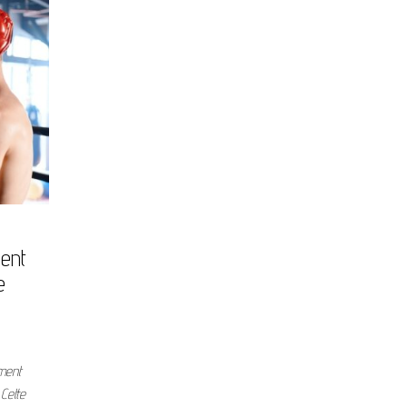
ment
e
ement
Cette