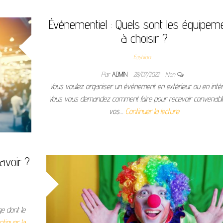
Événementiel : Quels sont les équipem
à choisir ?
Fashion
Par
ADMIN
28/07/2022
Non
Vous voulez organiser un événement en extérieur ou en intér
Vous vous demandez comment faire pour recevoir convenab
vos…
Continuer la lecture
avoir ?
e dont le
ntinuer la