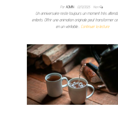
Par
ADMIN
02/12/2025
Non
Un anniversaire reste toujours un moment très attendu
enfants. Offrir une animation originale peut transformer ce
en un véritable…
Continuer la lecture