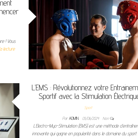
ement
mmencer
ure ! Vous
a lecture
L’EMS : Révolutionnez votre Entraine
Sportif avec la Stimulation Électriqu
Sport
Par
ADMIN
05/06/2024
Non
L’Electro-Myo-Stimulation (EMS) est une méthode d’entraîn
innovante qui gagne en popularité dans le domaine du sport. 