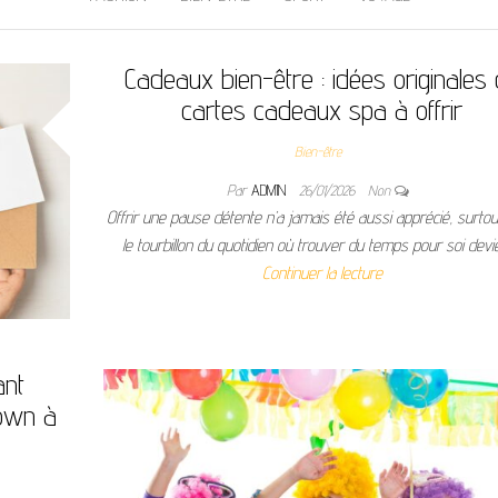
Cadeaux bien-être : idées originales
cartes cadeaux spa à offrir
Bien-être
Par
ADMIN
26/01/2026
Non
Offrir une pause détente n’a jamais été aussi apprécié, surto
le tourbillon du quotidien où trouver du temps pour soi devi
Continuer la lecture
ant
lown à