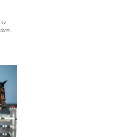
qui
sidérer…