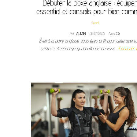
Débuter la boxe anglaise : équip
essentiel et conseils pour bien co
Sport
Par
ADMIN
06/01/2025
Non
Éveil à la boxe anglaise Vous êtes prêt pour cette avent
sentez cette énergie qui bouillonne en vous…
Continuer l