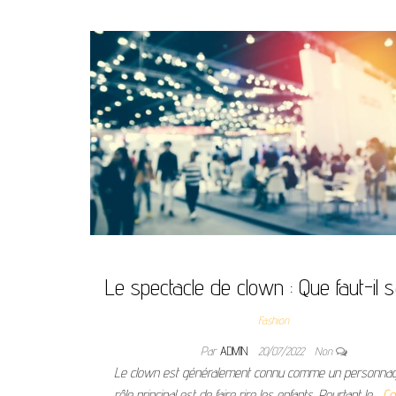
Le spectacle de clown : Que faut-il s
Fashion
Par
ADMIN
20/07/2022
Non
Le clown est généralement connu comme un personnag
rôle principal est de faire rire les enfants. Pourtant le…
Co