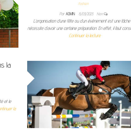
Fashion
Par
ADMIN
15/03/2023
Non
L’organisation d’une fête ou d’un évènement est une tâche 
nécessite d’avoir une certaine préparation. En effet, il faut con
Continuer la lecture
ns la
té et le
ntinuer la