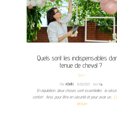
Quels sont les indispensables da
tenue de cheval ?
Sport
Par
ADMIN
15/02/2023
Non
En équitation, deux choses sont essentielles : la sécuri
confort. Ainsi, pour être en sécurité et pour avoir un…
Co
lecture