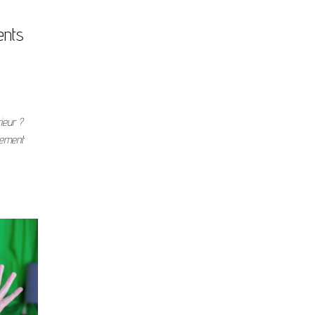
ents
ieur ?
lement