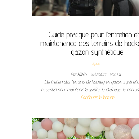
Guide pratique pour l’entretien et
maintenance des terrains de hock
gazon synthétique
Sport
Par
ADMIN
16/01/2024
Non
L’entretien des terrains de hockey en gazon synthéti
essentiel pour maintenir la qualité, le drainage, le confor
Continuer la lecture