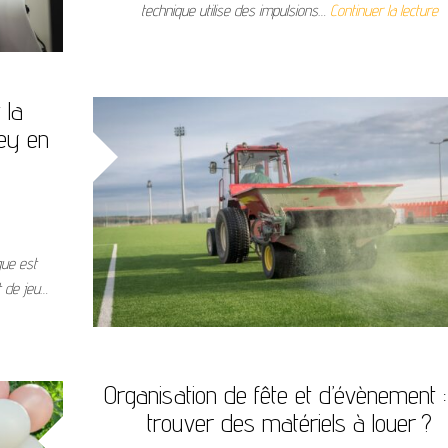
technique utilise des impulsions…
Continuer la lecture
 la
ey en
que est
t de jeu…
Organisation de fête et d’évènement :
trouver des matériels à louer ?