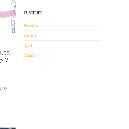
RUBRIQUES
Bien-être
Fashion
Sport
mugs
Voyage
te ?
t de
e…