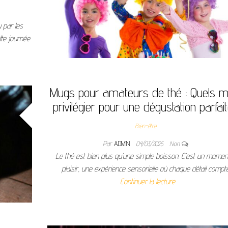
 par les
tte journée
Mugs pour amateurs de thé : Quels 
privilégier pour une dégustation parfai
Bien-être
Par
ADMIN
04/03/2025
Non
Le thé est bien plus qu’une simple boisson. C’est un momen
plaisir, une expérience sensorielle où chaque détail compt
Continuer la lecture