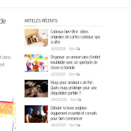
 de
ARTICLES RÉCENTS
Cadeaux bien-être : idées
originales de cartes cadeaux spa
à offrir
26/01/2026
Non
ut dans
Organiser un anniversaire d’enfant
inoubliable avec un spectacle de
ent…
clown à domicile
02/12/2025
Non
Mugs pour amateurs de thé :
Quels mugs privilégier pour une
dégustation parfaite ?
04/03/2025
Non
Débuter la boxe anglaise :
équipement essentiel et conseils
pour bien commencer
06/01/2025
Non