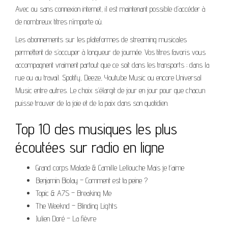
Avec ou sans connexion internet, il est maintenant possible d’accéder à
de nombreux titres n’importe où.
Les abonnements sur les plateformes de streaming musicales
permettent de s’occuper à longueur de journée. Vos titres favoris vous
accompagnent vraiment partout que ce soit dans les transports ; dans la
rue ou au travail. Spotify, Deeze, Youtube Music ou encore Universal
Music entre autres. Le choix s’élargit de jour en jour pour que chacun
puisse trouver de la joie et de la paix dans son quotidien.
Top 10 des musiques les plus
écoutées sur radio en ligne
Grand corps Malade & Camille Lellouche Mais je t’aime
Benjamin Biolay – Comment est ta peine ?
Topic & A7S – Breaking Me
The Weeknd – Blinding Lights
Julien Doré – La fièvre