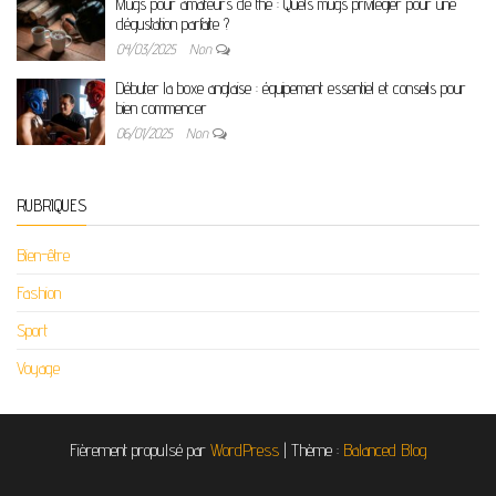
Mugs pour amateurs de thé : Quels mugs privilégier pour une
dégustation parfaite ?
04/03/2025
Non
Débuter la boxe anglaise : équipement essentiel et conseils pour
bien commencer
06/01/2025
Non
RUBRIQUES
Bien-être
Fashion
Sport
Voyage
Fièrement propulsé par
WordPress
|
Thème :
Balanced Blog