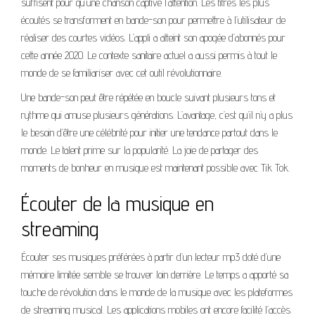
suffisent pour qu’une chanson captive l’attention. Les titres les plus
écoutés se transforment en bande-son pour permettre à l’utilisateur de
réaliser des courtes vidéos. L’appli a atteint son apogée d’abonnés pour
cette année 2020. Le contexte sanitaire actuel a aussi permis à tout le
monde de se familiariser avec cet outil révolutionnaire.
Une bande-son peut être répétée en boucle suivant plusieurs tons et
rythme qui amuse plusieurs générations. L’avantage, c’est qu’il n’y a plus
le besoin d’être une célébrité pour initier une tendance partout dans le
monde. Le talent prime sur la popularité. La joie de partager des
moments de bonheur en musique est maintenant possible avec Tik Tok.
Écouter de la musique en
streaming
Écouter ses musiques préférées à partir d’un lecteur mp3 doté d’une
mémoire limitée semble se trouver loin derrière. Le temps a apporté sa
touche de révolution dans le monde de la musique avec les plateformes
de streaming musical. Les applications mobiles ont encore facilité l’accès.