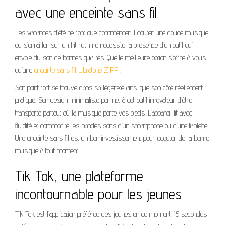
avec une enceinte sans fil
Les vacances d’été ne font que commencer. Écouter une douce musique
ou s’enrailler sur un hit rythmé nécessite la présence d’un outil qui
envoie du son de bonnes qualités. Quelle meilleure option s’offre à vous
qu’une
enceinte sans fil Libratone ZIPP
!
Son point fort se trouve dans sa légèreté ainsi que son côté réellement
pratique. Son design minimaliste permet à cet outil innovateur d’être
transporté partout où la musique porte vos pieds. L’appareil lit avec
fluidité et commodité les bandes sons d’un smartphone ou d’une tablette.
Une enceinte sans fil est un bon investissement pour écouter de la bonne
musique à tout moment.
Tik Tok, une plateforme
incontournable pour les jeunes
Tik Tok est l’application préférée des jeunes en ce moment. 15 secondes