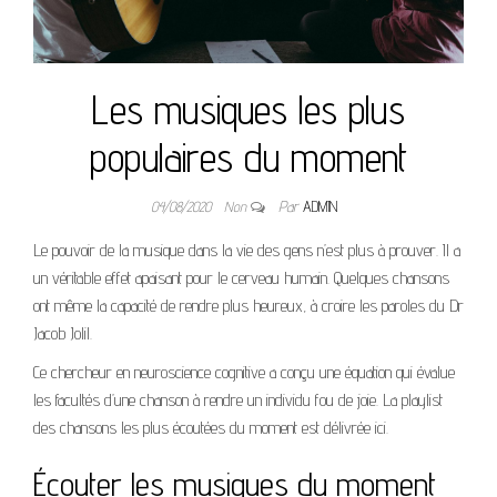
Les musiques les plus
populaires du moment
04/08/2020
Non
Par
ADMIN
Le pouvoir de la musique dans la vie des gens n’est plus à prouver. Il a
un véritable effet apaisant pour le cerveau humain. Quelques chansons
ont même la capacité de rendre plus heureux, à croire les paroles du Dr
Jacob Jolil.
Ce chercheur en neuroscience cognitive a conçu une équation qui évalue
les facultés d’une chanson à rendre un individu fou de joie. La playlist
des chansons les plus écoutées du moment est délivrée ici.
Écouter les musiques du moment