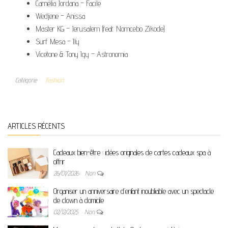
Camélia Jordana – Facile
Wedjene – Anissa
Master KG – Jerusalem (feat. Nomcebo Zikode)
Surf Mesa – Ily
Vicetone & Tony Igy – Astronomia
Catégorie
Fashion
ARTICLES RÉCENTS
Cadeaux bien-être : idées originales de cartes cadeaux spa à
offrir
26/01/2026
Non
Organiser un anniversaire d’enfant inoubliable avec un spectacle
de clown à domicile
02/12/2025
Non