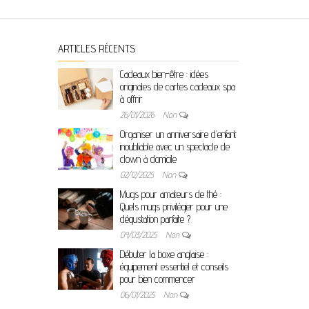
ARTICLES RÉCENTS
Cadeaux bien-être : idées
originales de cartes cadeaux spa
à offrir
26/01/2026
Non
Organiser un anniversaire d’enfant
inoubliable avec un spectacle de
clown à domicile
02/12/2025
Non
Mugs pour amateurs de thé :
Quels mugs privilégier pour une
dégustation parfaite ?
04/03/2025
Non
Débuter la boxe anglaise :
équipement essentiel et conseils
pour bien commencer
06/01/2025
Non