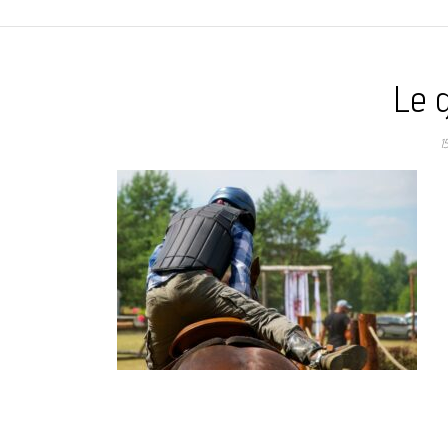
Le g
1