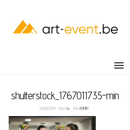
ART-EVENT
shutterstock_1767011735-min
05/06/2024
Non
Par
ADMIN