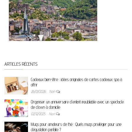
ARTICLES RÉCENTS
Cadeaux bien-être : idées originales de cartes cadeaux spa à
offrir
26/01/2026
Non
Organiser un anniversaire d’enfant inoubliable avec un spectacle
de clown à domicile
02/12/2025
Non
Mugs pour amateurs de thé : Quels mugs privilégier pour une
dégustation parfaite ?