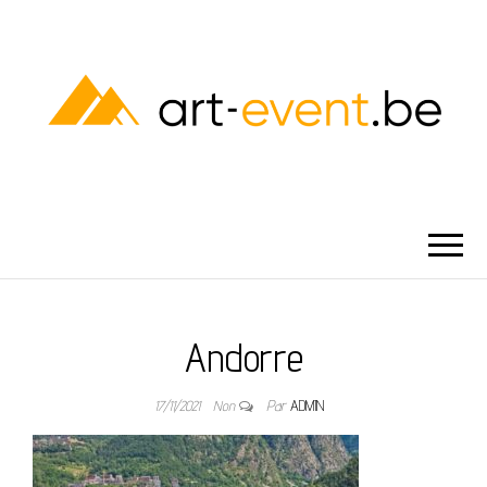
ART-EVENT
Andorre
17/11/2021
Non
Par
ADMIN